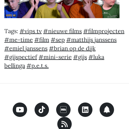
Tags:
#vips tv
#nieuwe films
#filmprojecten
#me-time
#film
#sep
#matthijs janssens
#emiel janssens
#brian op de dijk
#gijspectief
#mini-serie
#gijs
#luka
bellinga
#p.e.t.s.