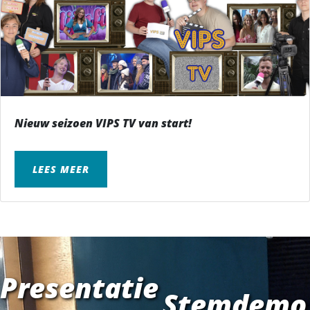
Nieuw seizoen VIPS TV van start!
LEES MEER
Presentatie
Stemdemo