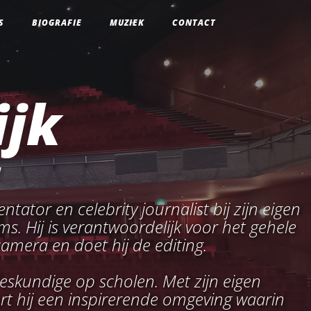
S
BIOGRAFIE
MUZIEK
CONTACT
ijk
!
ntator en celebrity journalist bij zijn eigen
ms. Hij is verantwoordelijk voor het gehele
camera en doet hij de editing.
deskundige op scholen. Met zijn eigen
rt hij een inspirerende omgeving waarin