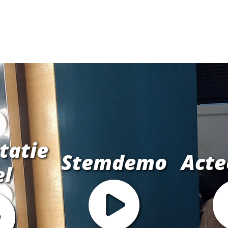
tatie
Stemdemo
Acte
el