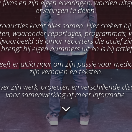
e films en zijn eigen ervaringen, worden ui
ervaringen te delen.
ducties komt alles samen. Hier creëert hij bo
ten, waaronder reportages, programma’s, vlog
ijvoorbeeld de junior reporters die actief zi
brengt hij eigen nummers uit en is hij actief
treeft er altijd naar om zijn passie voor me
zijn verhalen en teksten.
er zijn werk, projecten en verschillende di
voor samenwerking of meer informatie.